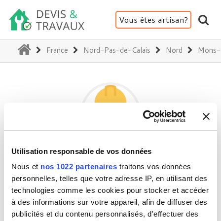
Vous êtes artisan?
(current)
France
Nord-Pas-de-Calais
Nord
Mons-
Utilisation responsable de vos données
TPK
Nous et
nos 1022 partenaires
traitons vos données
personnelles, telles que votre adresse IP, en utilisant des
technologies comme les cookies pour stocker et accéder
59370 Mons-en-Barœœul
à des informations sur votre appareil, afin de diffuser des
Activité(s) :
Assainissement - Terrassement
publicités et du contenu personnalisés, d'effectuer des