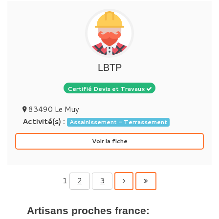
LBTP
Certifié Devis et Travaux
83490 Le Muy
Activité(s) :
Assainissement - Terrassement
Voir la fiche
1
2
3
Artisans proches france: