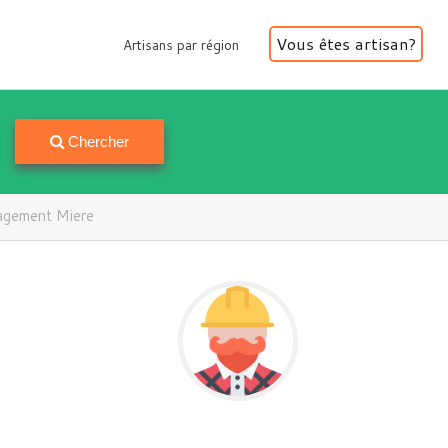
Vous êtes artisan?
Artisans par région
Artisans par région
Chercher
gement Miere