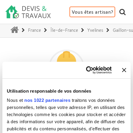
Vous êtes artisan?
(current)
France
Île-de-France
Yvelines
Gaillon-s
Utilisation responsable de vos données
YILMAZ BATIMENT
Nous et
nos 1022 partenaires
traitons vos données
personnelles, telles que votre adresse IP, en utilisant des
technologies comme les cookies pour stocker et accéder
78250 Gaillon-sur-Montcient
à des informations sur votre appareil, afin de diffuser des
Activité(s) :
Construction - Extension
publicités et du contenu personnalisés, d'effectuer des