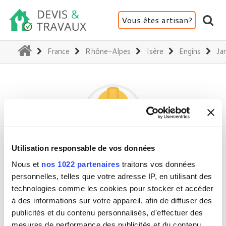
Vous êtes artisan?
(current)
France
Rhône-Alpes
Isère
Engins
Jar
Utilisation responsable de vos données
WD ESPACES VERTS
Nous et
nos 1022 partenaires
traitons vos données
personnelles, telles que votre adresse IP, en utilisant des
technologies comme les cookies pour stocker et accéder
38360 Engins
à des informations sur votre appareil, afin de diffuser des
publicités et du contenu personnalisés, d'effectuer des
Activité(s) :
Jardin - Clôture - Portail
mesures de performance des publicités et du contenu,