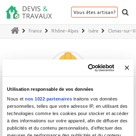
Vous êtes artisan?
(current)
France
Rhône-Alpes
Isère
Clonas-sur-V
Utilisation responsable de vos données
VINCENT GEOFFREY
Nous et
nos 1022 partenaires
traitons vos données
personnelles, telles que votre adresse IP, en utilisant des
technologies comme les cookies pour stocker et accéder
38550 Clonas-sur-Varèze
à des informations sur votre appareil, afin de diffuser des
publicités et du contenu personnalisés, d'effectuer des
Activité(s) :
Plomberie
mesures de performance des publicités et du contenu,