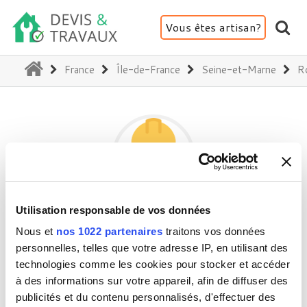
Vous êtes artisan?
(current)
France
Île-de-France
Seine-et-Marne
R
Utilisation responsable de vos données
VIDA IMAGINE ARCHITECTURE
Nous et
nos 1022 partenaires
traitons vos données
personnelles, telles que votre adresse IP, en utilisant des
technologies comme les cookies pour stocker et accéder
77680 Roissy-en-Brie
à des informations sur votre appareil, afin de diffuser des
Activité(s) :
Architecture - Expertise
publicités et du contenu personnalisés, d'effectuer des