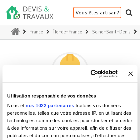
Vous êtes artisan?
(current)
France
Île-de-France
Seine-Saint-Denis
Utilisation responsable de vos données
TRAM
Nous et
nos 1022 partenaires
traitons vos données
personnelles, telles que votre adresse IP, en utilisant des
technologies comme les cookies pour stocker et accéder
93390 Clichy-sous-Bois
à des informations sur votre appareil, afin de diffuser des
Activité(s) :
Plafond - Cloison - Plâtre
publicités et du contenu personnalisés, d'effectuer des