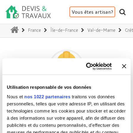
Vous êtes artisan?
(current)
France
Île-de-France
Val-de-Marne
Crét
Utilisation responsable de vos données
TONY
Nous et
nos 1022 partenaires
traitons vos données
personnelles, telles que votre adresse IP, en utilisant des
technologies comme les cookies pour stocker et accéder
94000 Créteil
à des informations sur votre appareil, afin de diffuser des
publicités et du contenu personnalisés, d'effectuer des
Activité(s) :
Rénovation intérieure
mesures de performance des publicités et du contenu,