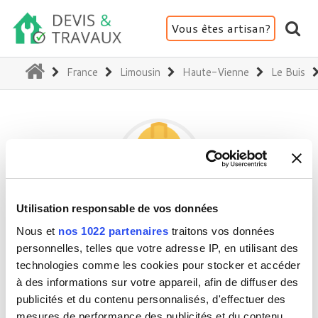
Vous êtes artisan?
(current)
France
Limousin
Haute-Vienne
Le Buis
Utilisation responsable de vos données
THAL SERVICE
Nous et
nos 1022 partenaires
traitons vos données
personnelles, telles que votre adresse IP, en utilisant des
technologies comme les cookies pour stocker et accéder
87140 Le Buis
à des informations sur votre appareil, afin de diffuser des
publicités et du contenu personnalisés, d'effectuer des
Activité(s) :
Plomberie
mesures de performance des publicités et du contenu,