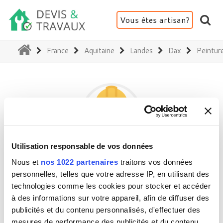
Vous êtes artisan?
(current)
France
Aquitaine
Landes
Dax
Peinture
Utilisation responsable de vos données
TDK PEINTURE
Nous et
nos 1022 partenaires
traitons vos données
personnelles, telles que votre adresse IP, en utilisant des
technologies comme les cookies pour stocker et accéder
40100 Dax
à des informations sur votre appareil, afin de diffuser des
publicités et du contenu personnalisés, d'effectuer des
Activité(s) :
Peinture - Tapisserie
mesures de performance des publicités et du contenu,