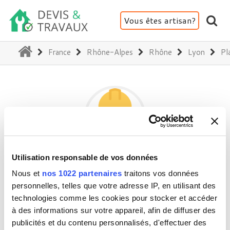
Vous êtes artisan?
(current)
France
Rhône-Alpes
Rhône
Lyon
Pl
Utilisation responsable de vos données
SOLYMARQ
Nous et
nos 1022 partenaires
traitons vos données
personnelles, telles que votre adresse IP, en utilisant des
technologies comme les cookies pour stocker et accéder
69001 Lyon
à des informations sur votre appareil, afin de diffuser des
Activité(s) :
Plafond - Cloison - Plâtre
publicités et du contenu personnalisés, d'effectuer des