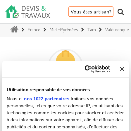
Vous êtes artisan?
(current)
France
Midi-Pyrénées
Tarn
Valdurenque
Utilisation responsable de vos données
SOCIÉTÉ BENOÎT RENO
Nous et
nos 1022 partenaires
traitons vos données
personnelles, telles que votre adresse IP, en utilisant des
technologies comme les cookies pour stocker et accéder
81090 Valdurenque
à des informations sur votre appareil, afin de diffuser des
Activité(s) :
Plafond - Cloison - Plâtre
publicités et du contenu personnalisés, d'effectuer des