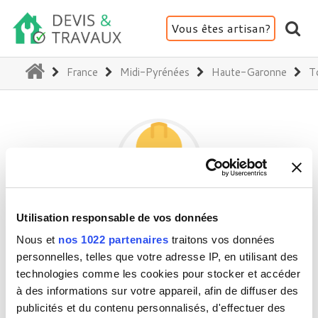
Vous êtes artisan?
(current)
France
Midi-Pyrénées
Haute-Garonne
T
Utilisation responsable de vos données
SHOWKA ELEEC
Nous et
nos 1022 partenaires
traitons vos données
personnelles, telles que votre adresse IP, en utilisant des
technologies comme les cookies pour stocker et accéder
31000 Toulouse
à des informations sur votre appareil, afin de diffuser des
Activité(s) :
Electricité - Courant faible
publicités et du contenu personnalisés, d'effectuer des