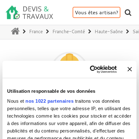
Vous êtes artisan?
(current)
France
Franche-Comté
Haute-Saône
Sa
Utilisation responsable de vos données
SERRURERIE
Nous et
nos 1022 partenaires
traitons vos données
personnelles, telles que votre adresse IP, en utilisant des
technologies comme les cookies pour stocker et accéder
70300 Saint-Sauveur
à des informations sur votre appareil, afin de diffuser des
publicités et du contenu personnalisés, d'effectuer des
Activité(s) :
Devis divers
mesures de performance des publicités et du contenu,