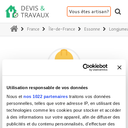
Vous êtes artisan?
(current)
France
Île-de-France
Essonne
Longjume
Utilisation responsable de vos données
SCI LA PRAGUOISE
Nous et
nos 1022 partenaires
traitons vos données
personnelles, telles que votre adresse IP, en utilisant des
technologies comme les cookies pour stocker et accéder
91160 Longjumeau
à des informations sur votre appareil, afin de diffuser des
Activité(s) :
Jardin - Clôture - Portail
publicités et du contenu personnalisés, d'effectuer des