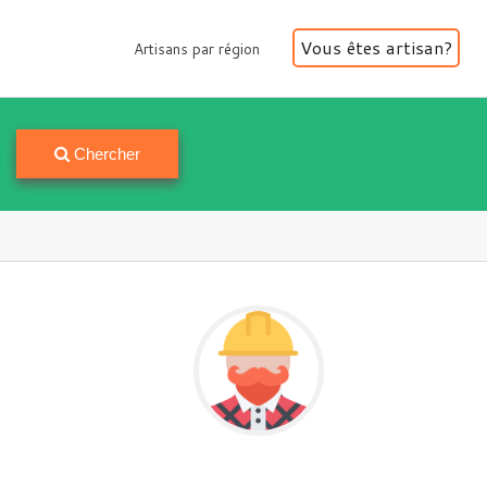
Vous êtes artisan?
Artisans par région
Artisans par région
Chercher