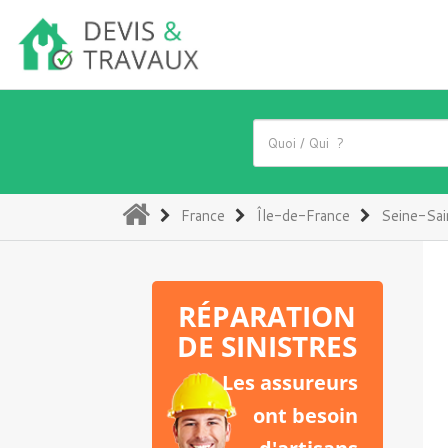
(current)
France
Île-de-France
Seine-Sai
RÉPARATION
DE SINISTRES
Les assureurs
ont besoin