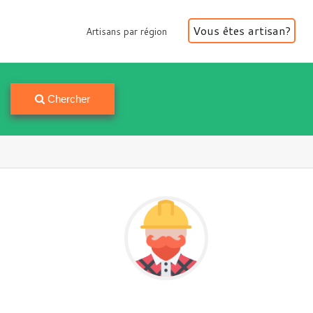
Vous êtes artisan?
Artisans par région
Artisans par région
Chercher