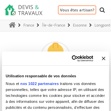
Vous êtes artisan?
(current)
France
Île-de-France
Essonne
Longpont
Utilisation responsable de vos données
SAHA BATI TS
Nous et
nos 1022 partenaires
traitons vos données
personnelles, telles que votre adresse IP, en utilisant des
technologies comme les cookies pour stocker et accéder
91310 Longpont-sur-Orge
à des informations sur votre appareil, afin de diffuser des
Activité(s) :
Maçonnerie - Démolition
publicités et du contenu personnalisés, d'effectuer des