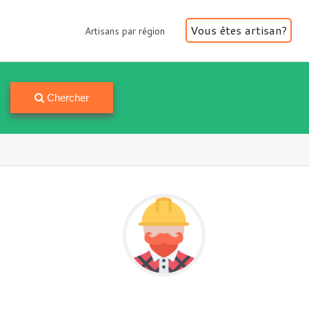
Vous êtes artisan?
Artisans par région
Artisans par région
Chercher