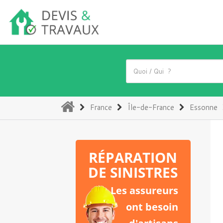
(current)
France
Île-de-France
Essonne
RÉPARATION
DE SINISTRES
Les assureurs
ont besoin