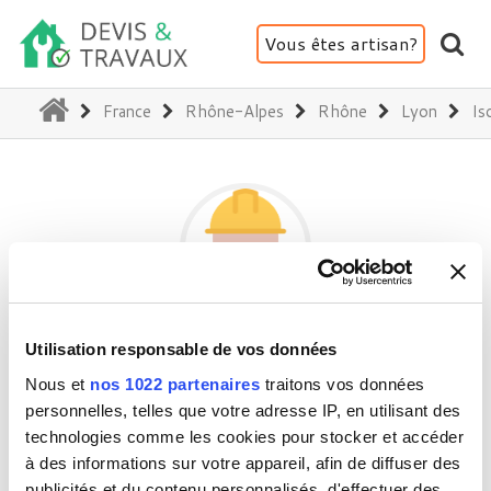
Vous êtes artisan?
(current)
France
Rhône-Alpes
Rhône
Lyon
Is
RENOVTOITURES+
Utilisation responsable de vos données
Nous et
nos 1022 partenaires
traitons vos données
personnelles, telles que votre adresse IP, en utilisant des
934 route des rivets - 69001 Lyon
technologies comme les cookies pour stocker et accéder
Activité(s) :
à des informations sur votre appareil, afin de diffuser des
Isolation thermique et acoustique
publicités et du contenu personnalisés, d'effectuer des