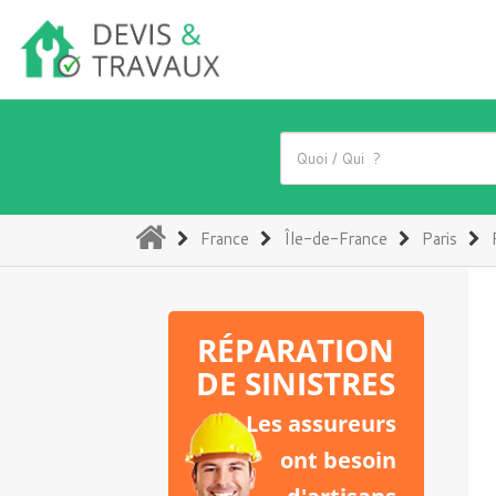
(current)
France
Île-de-France
Paris
RÉPARATION
DE SINISTRES
Les assureurs
ont besoin