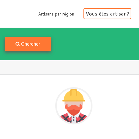
Vous êtes artisan?
Artisans par région
Artisans par région
Chercher