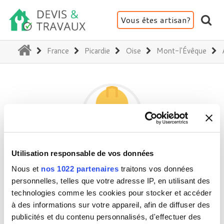
Vous êtes artisan?
(current)
France
Picardie
Oise
Mont-l'Évêque
Utilisation responsable de vos données
RB ARCHITECTURE
Nous et
nos 1022 partenaires
traitons vos données
personnelles, telles que votre adresse IP, en utilisant des
technologies comme les cookies pour stocker et accéder
60300 Mont-l'Évêque
à des informations sur votre appareil, afin de diffuser des
Activité(s) :
Architecture - Expertise
publicités et du contenu personnalisés, d'effectuer des