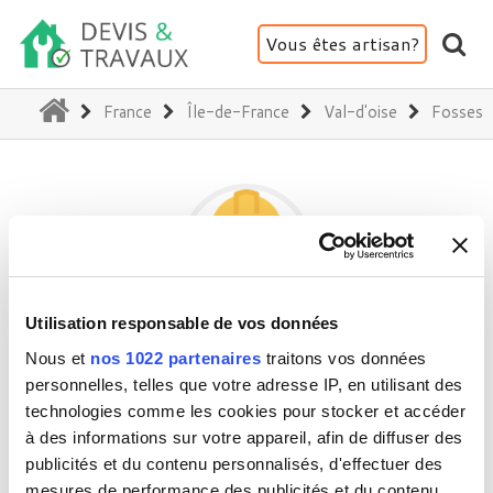
Vous êtes artisan?
(current)
France
Île-de-France
Val-d'oise
Fosses
Utilisation responsable de vos données
PROBTP
Nous et
nos 1022 partenaires
traitons vos données
personnelles, telles que votre adresse IP, en utilisant des
technologies comme les cookies pour stocker et accéder
95470 Fosses
à des informations sur votre appareil, afin de diffuser des
publicités et du contenu personnalisés, d'effectuer des
Activité(s) :
Plomberie
mesures de performance des publicités et du contenu,