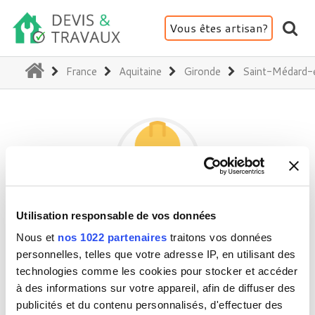
Vous êtes artisan?
(current)
France
Aquitaine
Gironde
Saint-Médard-e
Utilisation responsable de vos données
PRO'BAT
Nous et
nos 1022 partenaires
traitons vos données
personnelles, telles que votre adresse IP, en utilisant des
technologies comme les cookies pour stocker et accéder
33160 Saint-Médard-en-Jalles
à des informations sur votre appareil, afin de diffuser des
Activité(s) :
Salle de bains - WC - SPA
publicités et du contenu personnalisés, d'effectuer des