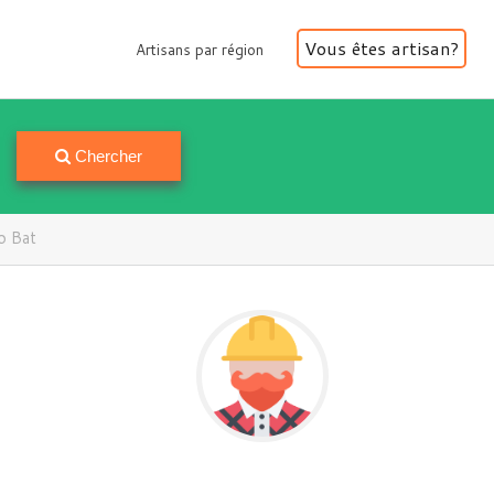
Vous êtes artisan?
Artisans par région
Artisans par région
Chercher
o Bat