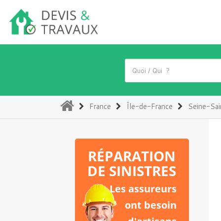
(current)
France
Île-de-France
Seine-Sai
RÉPARATION
DE SINISTRES
Les assureurs
ont besoin