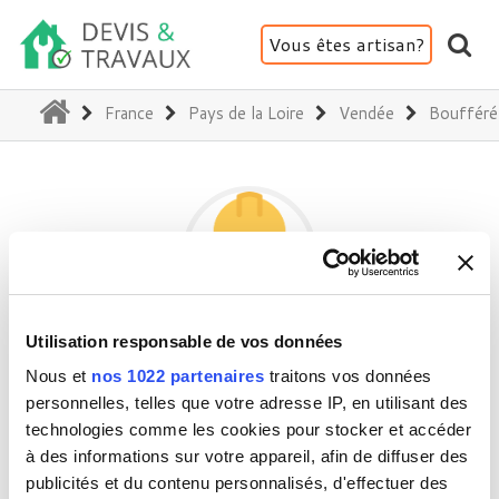
Vous êtes artisan?
(current)
France
Pays de la Loire
Vendée
Boufféré
Utilisation responsable de vos données
PIERRE
Nous et
nos 1022 partenaires
traitons vos données
personnelles, telles que votre adresse IP, en utilisant des
technologies comme les cookies pour stocker et accéder
85600 Boufféré
à des informations sur votre appareil, afin de diffuser des
Activité(s) :
Isolation thermique et acoustique
publicités et du contenu personnalisés, d'effectuer des