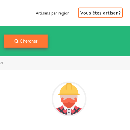
Vous êtes artisan?
Artisans par région
Artisans par région
Chercher
ier