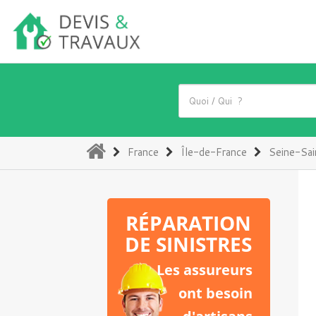
(current)
France
Île-de-France
Seine-Sai
RÉPARATION
DE SINISTRES
Les assureurs
ont besoin