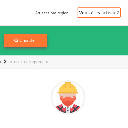
Vous êtes artisan?
Artisans par région
Artisans par région
Chercher
n
oteaux entrepreneur