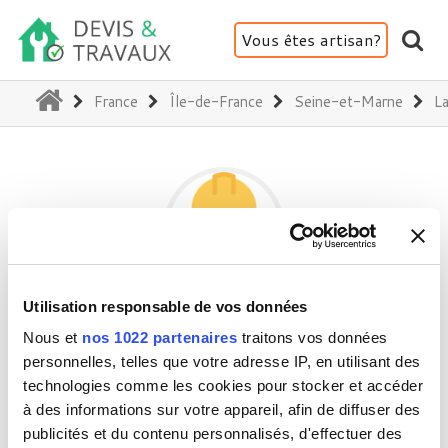
Vous êtes artisan?
(current)
France
Île-de-France
Seine-et-Marne
L
Utilisation responsable de vos données
OLIVERSTYLE
Nous et
nos 1022 partenaires
traitons vos données
personnelles, telles que votre adresse IP, en utilisant des
technologies comme les cookies pour stocker et accéder
77690 La Genevraye
à des informations sur votre appareil, afin de diffuser des
Activité(s) :
Rénovation intérieure
publicités et du contenu personnalisés, d'effectuer des