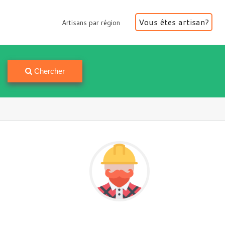
Vous êtes artisan?
Artisans par région
Artisans par région
Chercher