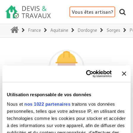
Vous êtes artisan?
(current)
France
Aquitaine
Dordogne
Sorges
P
MOULINE JEAN NOEL
Utilisation responsable de vos données
MULTISERVICES
Nous et
nos 1022 partenaires
traitons vos données
personnelles, telles que votre adresse IP, en utilisant des
technologies comme les cookies pour stocker et accéder
24420 Sorges
à des informations sur votre appareil, afin de diffuser des
publicités et du contenu personnalisés, d'effectuer des