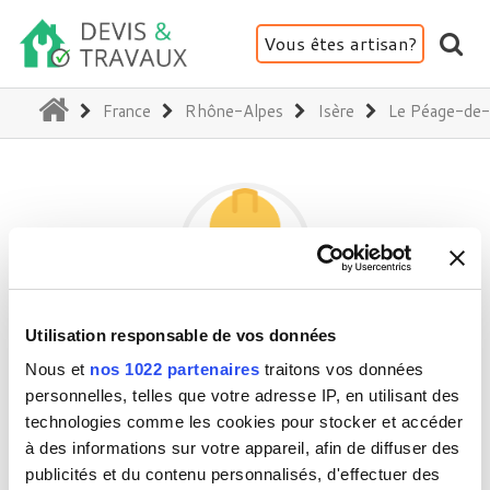
Vous êtes artisan?
(current)
France
Rhône-Alpes
Isère
Le Péage-de-
Utilisation responsable de vos données
MONTAGE MAINTENANCE INCENDIE
Nous et
nos 1022 partenaires
traitons vos données
personnelles, telles que votre adresse IP, en utilisant des
technologies comme les cookies pour stocker et accéder
38550 Le Péage-de-Roussillon
à des informations sur votre appareil, afin de diffuser des
Activité(s) :
Alarme - Sécurité - Incendie
publicités et du contenu personnalisés, d'effectuer des