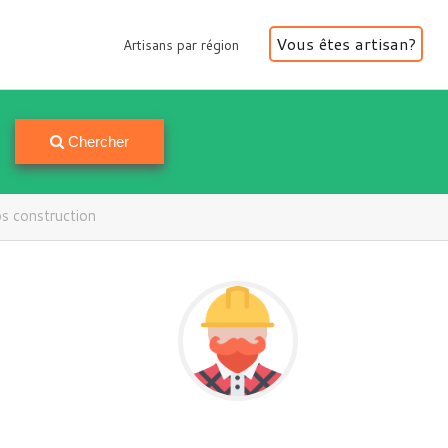
Vous êtes artisan?
Artisans par région
Artisans par région
Chercher
s construction