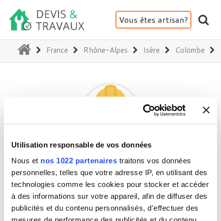
Vous êtes artisan?
(current)
France
Rhône-Alpes
Isère
Colombe
Utilisation responsable de vos données
MBHABITAT
Nous et
nos 1022 partenaires
traitons vos données
personnelles, telles que votre adresse IP, en utilisant des
technologies comme les cookies pour stocker et accéder
38690 Colombe
à des informations sur votre appareil, afin de diffuser des
publicités et du contenu personnalisés, d'effectuer des
Activité(s) :
Cuisine
mesures de performance des publicités et du contenu,