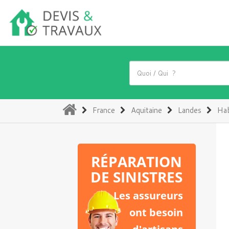
(current)
France
Aquitaine
Landes
Ha
RÉPARATION
DE SINISTRES
Les assureurs
ont besoin