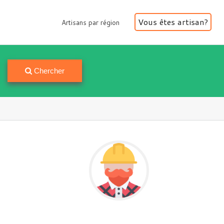
Vous êtes artisan?
Artisans par région
Artisans par région
Chercher