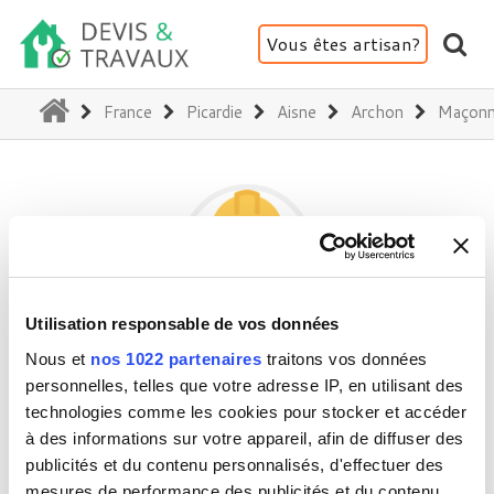
Vous êtes artisan?
(current)
France
Picardie
Aisne
Archon
Maçonne
Utilisation responsable de vos données
LS BÂT'PRO
Nous et
nos 1022 partenaires
traitons vos données
personnelles, telles que votre adresse IP, en utilisant des
technologies comme les cookies pour stocker et accéder
02360 Archon
à des informations sur votre appareil, afin de diffuser des
publicités et du contenu personnalisés, d'effectuer des
Activité(s) :
Maçonnerie - Démolition
mesures de performance des publicités et du contenu,