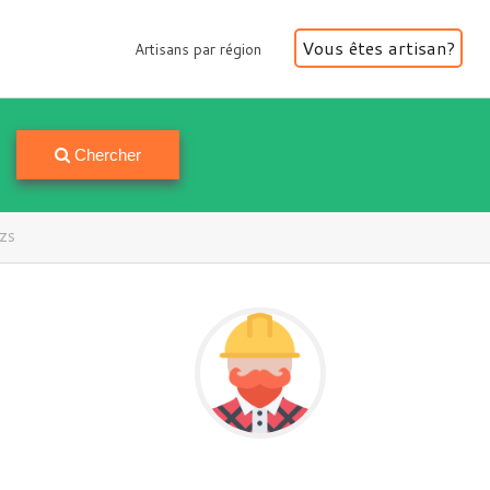
Vous êtes artisan?
Artisans par région
Artisans par région
Chercher
szs