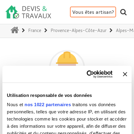
Vous êtes artisan?
(current)
France
Provence-Alpes-Côte-Azur
Alpes-Ma
LES BÂTISSEURS D'AZUR
Utilisation responsable de vos données
Nous et
nos 1022 partenaires
traitons vos données
Certifié Devis et Travaux
personnelles, telles que votre adresse IP, en utilisant des
technologies comme les cookies pour stocker et accéder
06800 Cagnes-sur-Mer
à des informations sur votre appareil, afin de diffuser des
Activité(s) :
publicités et du contenu personnalisés, d'effectuer des