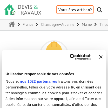
Vous êtes artisan?
(current)
France
Champagne-Ardenne
Marne
Tinq
Utilisation responsable de vos données
LECUYER ELEC
Nous et
nos 1022 partenaires
traitons vos données
personnelles, telles que votre adresse IP, en utilisant des
technologies comme les cookies pour stocker et accéder
29 rue de l'ancien chateau - 51430 Tinqueux
à des informations sur votre appareil, afin de diffuser des
Activité(s) :
Electricité - Courant faible
publicités et du contenu personnalisés, d'effectuer des