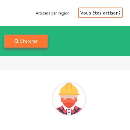
Vous êtes artisan?
Artisans par région
Artisans par région
Chercher