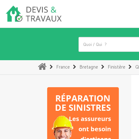
(current)
France
Bretagne
Finistère
Q
RÉPARATION
DE SINISTRES
Les assureurs
ont besoin