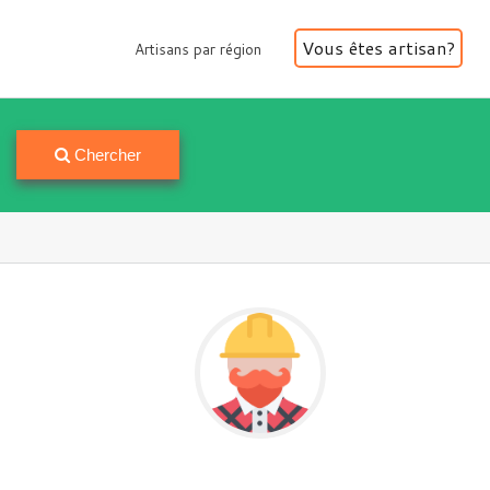
Vous êtes artisan?
Artisans par région
Artisans par région
Chercher