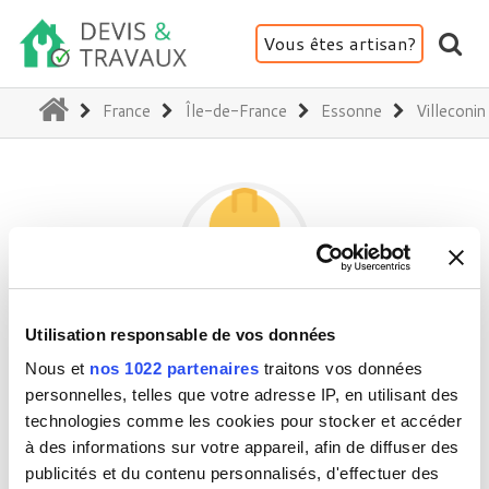
Vous êtes artisan?
(current)
France
Île-de-France
Essonne
Villeconin
Utilisation responsable de vos données
JM PAYSAGISTE
Nous et
nos 1022 partenaires
traitons vos données
personnelles, telles que votre adresse IP, en utilisant des
technologies comme les cookies pour stocker et accéder
91580 Villeconin
à des informations sur votre appareil, afin de diffuser des
Activité(s) :
Jardin - Clôture - Portail
publicités et du contenu personnalisés, d'effectuer des