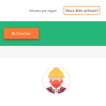
Vous êtes artisan?
Artisans par région
Artisans par région
Chercher