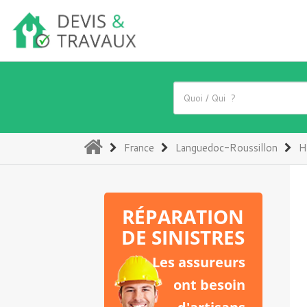
(current)
France
Languedoc-Roussillon
H
RÉPARATION
DE SINISTRES
Les assureurs
ont besoin