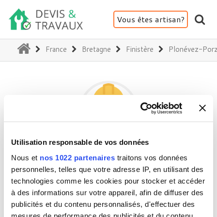
Vous êtes artisan?
(current)
France
Bretagne
Finistère
Plonévez-Por
Utilisation responsable de vos données
JARDIN
Nous et
nos 1022 partenaires
traitons vos données
personnelles, telles que votre adresse IP, en utilisant des
technologies comme les cookies pour stocker et accéder
29550 Plonévez-Porzay
à des informations sur votre appareil, afin de diffuser des
publicités et du contenu personnalisés, d'effectuer des
Activité(s) :
Jardin - Clôture - Portail
mesures de performance des publicités et du contenu,