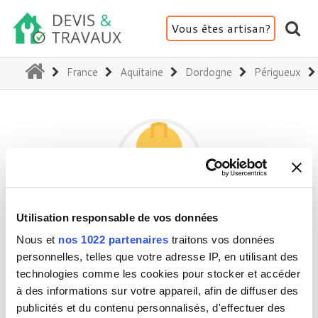
Vous êtes artisan?
(current)
France
Aquitaine
Dordogne
Périgueux
Utilisation responsable de vos données
ISO VERT
Nous et
nos 1022 partenaires
traitons vos données
personnelles, telles que votre adresse IP, en utilisant des
technologies comme les cookies pour stocker et accéder
24000 Périgueux
à des informations sur votre appareil, afin de diffuser des
Activité(s) :
Façade (ravalement, enduit,...)
publicités et du contenu personnalisés, d'effectuer des