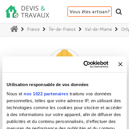
Vous êtes artisan?
(current)
France
Île-de-France
Val-de-Marne
Orl
Utilisation responsable de vos données
IRPCHPLOMBERIE
Nous et
nos 1022 partenaires
traitons vos données
personnelles, telles que votre adresse IP, en utilisant des
technologies comme les cookies pour stocker et accéder
94310 Orly
à des informations sur votre appareil, afin de diffuser des
publicités et du contenu personnalisés, d'effectuer des
Activité(s) :
Plomberie
mesures de performance des publicités et du contenu,