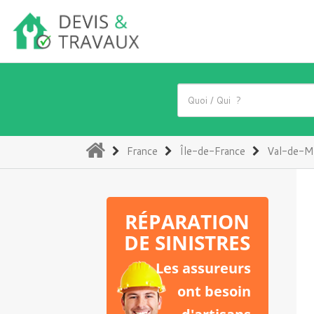
(current)
France
Île-de-France
Val-de-M
RÉPARATION
DE SINISTRES
Les assureurs
ont besoin