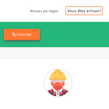
Vous êtes artisan?
Artisans par région
Artisans par région
Chercher