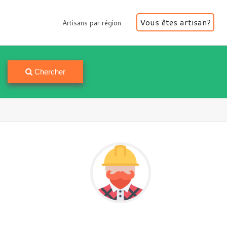
Vous êtes artisan?
Artisans par région
Artisans par région
Chercher