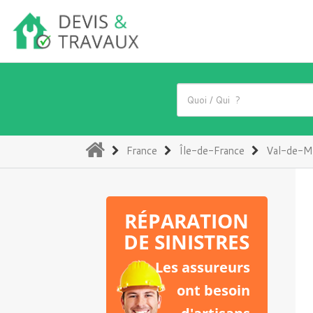
(current)
France
Île-de-France
Val-de-M
RÉPARATION
DE SINISTRES
Les assureurs
ont besoin