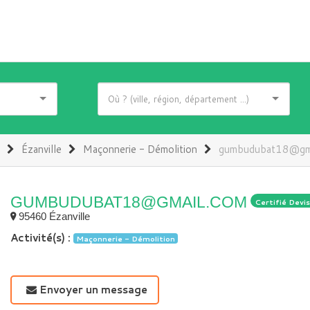
Ézanville
Maçonnerie - Démolition
gumbudubat18@gma
GUMBUDUBAT18@GMAIL.COM
Certifié Devi
95460 Ézanville
Activité(s) :
Maçonnerie - Démolition
Envoyer un message