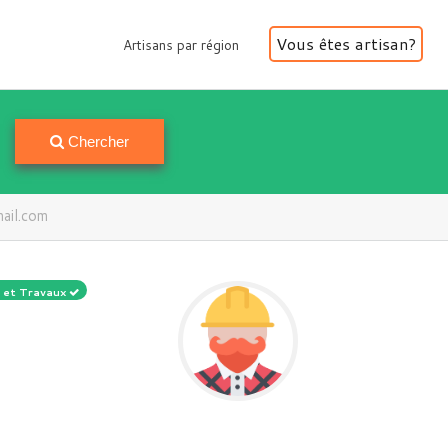
Vous êtes artisan?
Artisans par région
Artisans par région
Chercher
il.com
s et Travaux