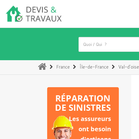
(current)
France
Île-de-France
Val-d'oise
RÉPARATION
DE SINISTRES
Les assureurs
ont besoin